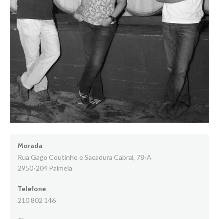
Morada
Rua Gago Coutinho e Sacadura Cabral, 78-A
2950-204 Palmela
Telefone
210 802 146