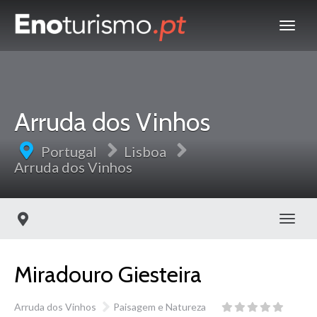
Arruda dos Vinhos
Portugal
Lisboa
Arruda dos Vinhos
Toggl
Miradouro Giesteira
Arruda dos Vinhos
Paisagem e Natureza