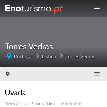
Torres Vedras
Portugal
Lisboa
Torres Vedras
Toggl
Uvada
Torres Vedras
Sabores à Mesa