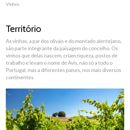
Vinhos
Território
As vinhas, a par dos olivais e do montado alentejano,
são parte integrante da paisagem do concelho. Os
vinhos que delas nascem, criam riqueza, postos de
trabalho e levam o nome de Avis, não só a todo o
Portugal, mas a diferentes países, nos mais diversos
continentes.