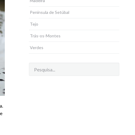
Madeira
Península de Setúbal
Tejo
Trás-os-Montes
Verdes
a.
de