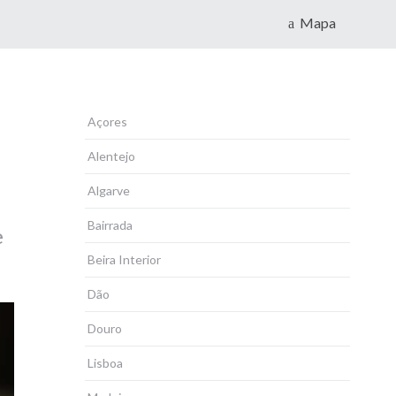
Mapa
Açores
Alentejo
Algarve
Bairrada
e
Beira Interior
Dão
Douro
Lisboa