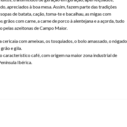
udo, apreciados à boa mesa. Assim, fazem parte das tradições
s sopas de batata, cação, toma-te e bacalhau, as migas com
s grãos com carne, a carne de porco à alentejana e a açorda, tudo
o pelas azeitonas de Campo Maior.
 cericaia com ameixas, os tosquiados, o bolo amassado, o nógado
grão e gila.
 o característico café, com origem na maior zona industrial de
enínsula Ibérica.