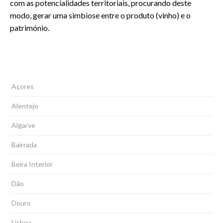
com as potencialidades territoriais, procurando deste
modo, gerar uma simbiose entre o produto (vinho) e o
património.
Açores
Alentejo
Algarve
Bairrada
Beira Interior
Dão
Douro
Lisboa