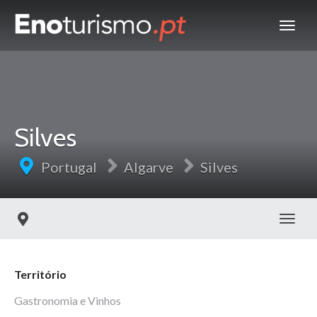
Silves
Portugal
Algarve
Silves
Toggl
Território
Gastronomia e Vinhos