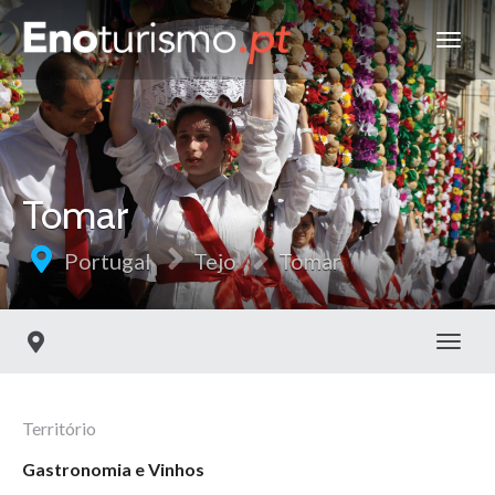
Tomar
Portugal
Tejo
Tomar
Toggl
Território
Gastronomia e Vinhos