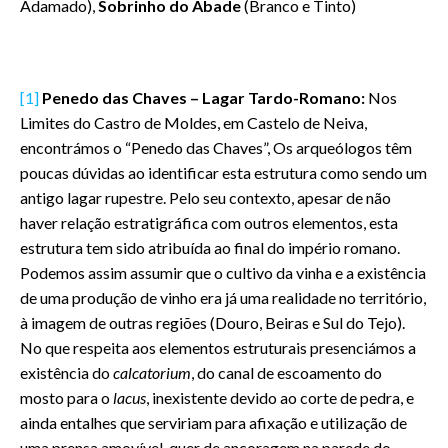
Adamado),
Sobrinho do Abade
(Branco e Tinto)
[1]
Penedo das Chaves – Lagar Tardo-Romano:
Nos
Limites do Castro de Moldes, em Castelo de Neiva,
encontrámos o “Penedo das Chaves”, Os arqueólogos têm
poucas dúvidas ao identificar esta estrutura como sendo um
antigo lagar rupestre. Pelo seu contexto, apesar de não
haver relação estratigráfica com outros elementos, esta
estrutura tem sido atribuída ao final do império romano.
Podemos assim assumir que o cultivo da vinha e a existência
de uma produção de vinho era já uma realidade no território,
à imagem de outras regiões (Douro, Beiras e Sul do Tejo).
No que respeita aos elementos estruturais presenciámos a
existência do
calcatorium
, do canal de escoamento do
mosto para o
lacus
, inexistente devido ao corte de pedra, e
ainda entalhes que serviriam para afixação e utilização de
uma prensa amovível, quer de ancoragem na parede do