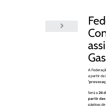
Fed
Post
Con
navigation
ass
Gas
A Federaçã
a partir da
‘provocaç
Será a
26 d
partir da
páginas de 