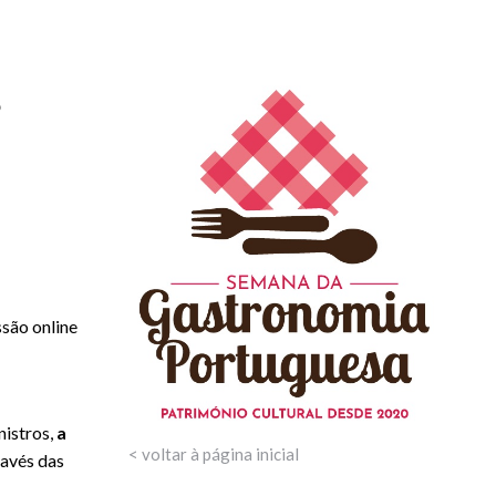
s
são online
nistros,
a
< voltar à página inicial
ravés das