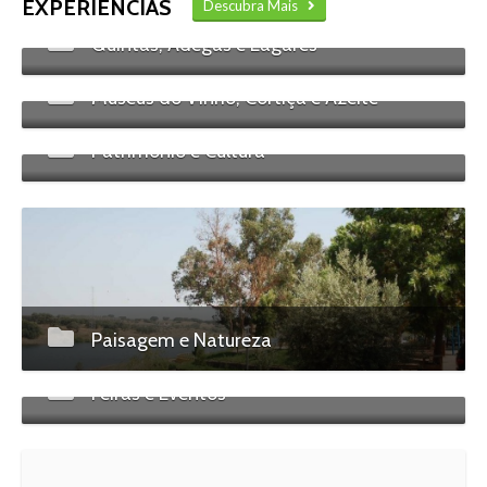
EXPERIÊNCIAS
Descubra Mais
Quintas, Adegas e Lagares
Museus do Vinho, Cortiça e Azeite
Património e Cultura
Paisagem e Natureza
Feiras e Eventos