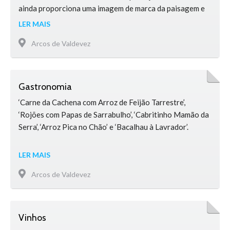
ainda proporciona uma imagem de marca da paisagem e
património, de que fazem parte as tradicionais latadas.
LER MAIS
Existem atualmente 14 vitivinicultores no concelho, com
Arcos de Valdevez
uma área de produção de 65ha. Em 2016 foi …
Gastronomia
‘Carne da Cachena com Arroz de Feijão Tarrestre’,
‘Rojões com Papas de Sarrabulho’, ‘Cabritinho Mamão da
Serra’, ‘Arroz Pica no Chão’ e ‘Bacalhau à Lavrador’.
LER MAIS
Arcos de Valdevez
Vinhos