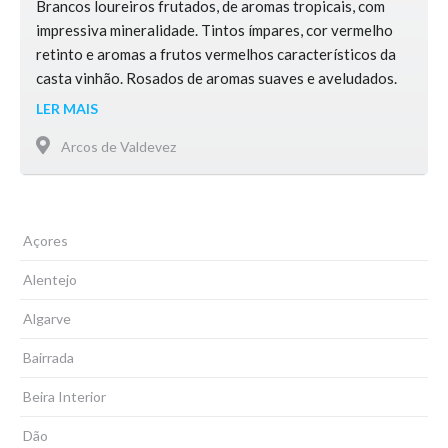
Brancos loureiros frutados, de aromas tropicais, com
impressiva mineralidade. Tintos ímpares, cor vermelho
retinto e aromas a frutos vermelhos característicos da
casta vinhão. Rosados de aromas suaves e aveludados.
Espumantes vibrantes, frescos e leves.
LER MAIS
Arcos de Valdevez
Açores
Alentejo
Algarve
Bairrada
Beira Interior
Dão