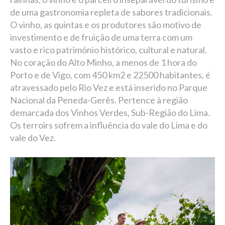
de uma gastronomia repleta de sabores tradicionais.
O vinho, as quintas e os produtores são motivo de
investimento e de fruição de uma terra com um
vasto e rico património histórico, cultural e natural.
No coração do Alto Minho, a menos de 1 hora do
Porto e de Vigo, com 450 km2 e 22500 habitantes, é
atravessado pelo Rio Vez e está inserido no Parque
Nacional da Peneda-Gerês. Pertence à região
demarcada dos Vinhos Verdes, Sub-Região do Lima.
Os terroirs sofrem a influência do vale do Lima e do
vale do Vez.