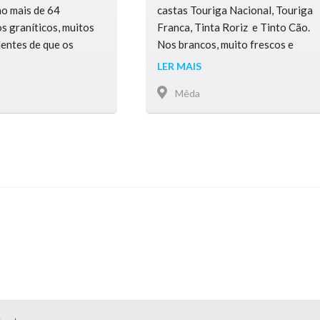
o mais de 64
castas Touriga Nacional, Touriga
s graníticos, muitos
Franca, Tinta Roriz e Tinto Cão.
entes de que os
Nos brancos, muito frescos e
das no Sítio
aromáticos, destacam-se as
LER MAIS
castas Viosinho, Rabigato e
Mêda
Gouveio. “Posta” de vitela,
cabrito e borrego, destacando-se
o borrego da raça autóctone
Churra Mondegueira. Queijos de
ovelha (no concelho existem mais
de 6.000 ovinos), amêndoa e
castanha.