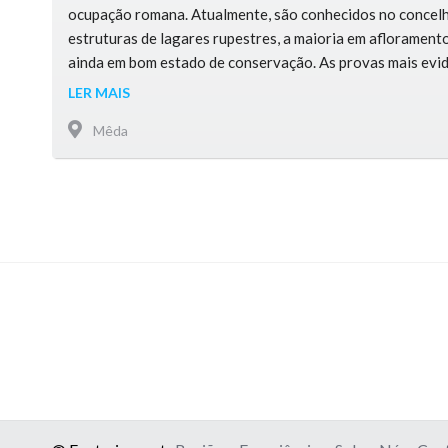
ocupação romana. Atualmente, são conhecidos no concelh
estruturas de lagares rupestres, a maioria em afloramento
ainda em bom estado de conservação. As provas mais evid
romanos produziram vinhos na região podem ser encontra
LER MAIS
Arqueológico de Vale do Mouro, com …
Mêda