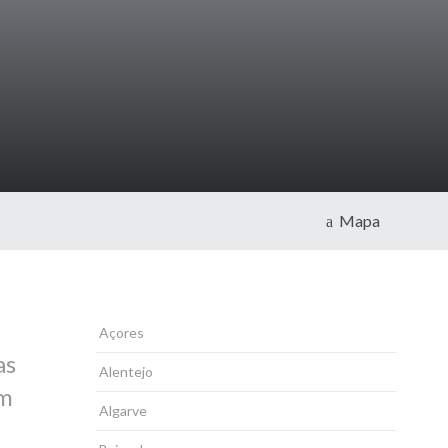
Mapa
Açores
as
Alentejo
om
Algarve