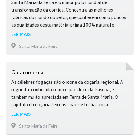
Santa Maria da Feira é o maior polo mundial de
transformação da cortiça. Concentra as melhores
fábricas do mundo do setor, que conhecem como poucos
as qualidades desta matéria-prima 100% natural e
reciclável, e sabem potenciá-las em produtos que
LER MAIS
circulam à escala global. As rolhas, vedante natural
Santa Maria da Feira
preferido pelos consumidores de vinho, são o produto
mais fabricado no território – …
Gastronomia
As célebres fogaças são o ícone da doçaria regional. A
regueifa, conhecida como o pão doce da Páscoa, é
também muito apreciada em Terra de Santa Maria. O
capítulo da doçaria feirense não se fecha sem a
referência aos caladinhos, biscoitos arredondados e
LER MAIS
achatados de ótimo paladar. Alguns dos mais conhecidos
Santa Maria da Feira
queijos portugueses são aqui produzidos. Cremosos e
amanteigados são …