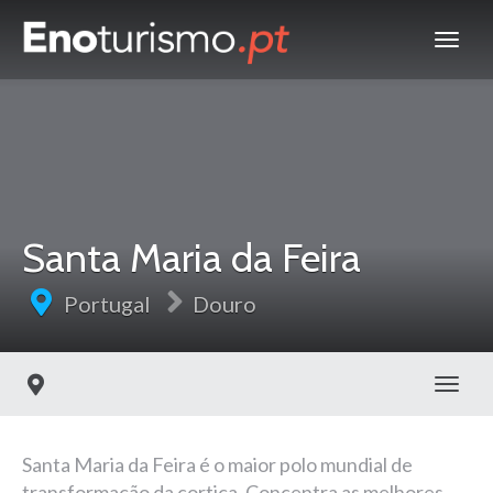
Santa Maria da Feira
Portugal
Douro
Toggl
Santa Maria da Feira é o maior polo mundial de
transformação da cortiça. Concentra as melhores