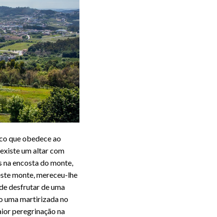
oco que obedece ao
 existe um altar com
as na encosta do monte,
este monte, mereceu-lhe
de desfrutar de uma
mo uma martirizada no
ior peregrinação na