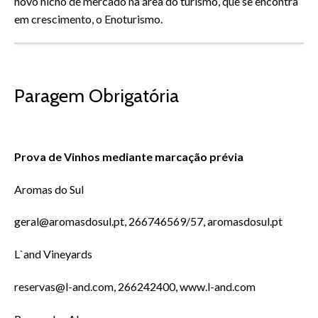
novo nicho de mercado na área do turismo, que se encontra
em crescimento, o Enoturismo.
Grutas do Escoural
Paragem Obrigatória
Prova de Vinhos mediante marcação prévia
Aromas do Sul
geral@aromasdosul.pt, 266746569/57, aromasdosul.pt
L`and Vineyards
reservas@l-and.com, 266242400, www.l-and.com