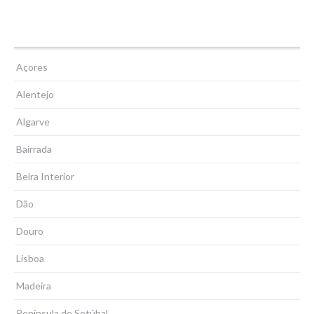
Paço dos Alcaides, Castelo
Açores
Alentejo
Algarve
Bairrada
Beira Interior
Dão
Douro
Lisboa
Madeira
Península de Setúbal