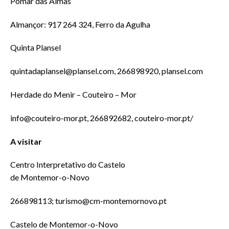
Pomar das Almas
Almançor: 917 264 324, Ferro da Agulha
Quinta Plansel
quintadaplansel@plansel.com, 266898920, plansel.com
Herdade do Menir – Couteiro – Mor
info@couteiro-mor.pt, 266892682, couteiro-mor.pt/
A visitar
Centro Interpretativo do Castelo
de Montemor-o-Novo
266898113; turismo@cm-montemornovo.pt
Castelo de Montemor-o-Novo