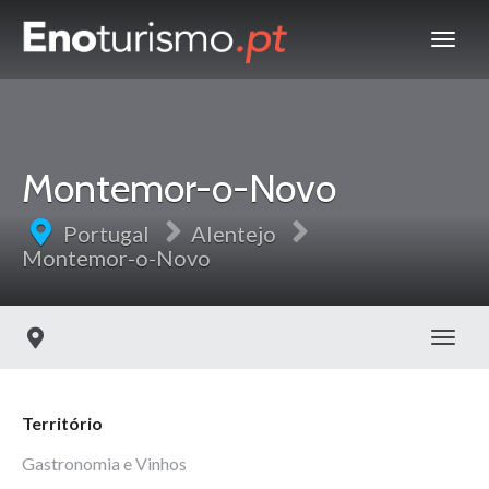
Montemor-o-Novo
Portugal
Alentejo
Montemor-o-Novo
Toggl
Território
Gastronomia e Vinhos