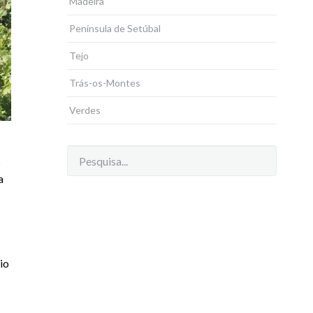
Madeira
Península de Setúbal
Tejo
Trás-os-Montes
Verdes
s
a
io