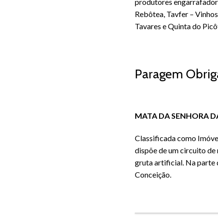
produtores engarrafador
Rebôtea, Tavfer – Vinhos
Tavares e Quinta do Picô
Paragem Obrig
MATA DA SENHORA D
Classificada como Imóvel
dispõe de um circuito de
gruta artificial. Na part
Conceição.
Ponte Romana e Rio Dão