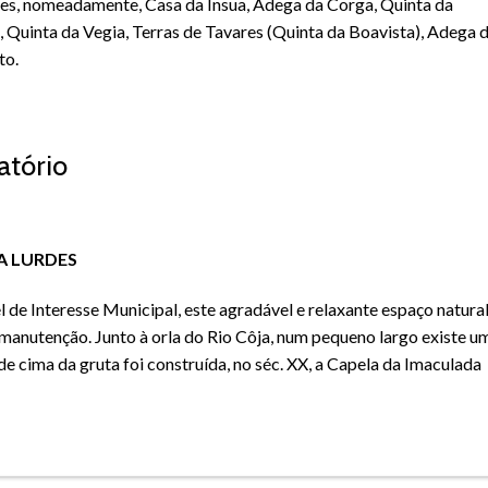
es, nomeadamente, Casa da Ínsua, Adega da Corga, Quinta da
, Quinta da Vegia, Terras de Tavares (Quinta da Boavista), Adega 
to.
atório
A LURDES
 de Interesse Municipal, este agradável e relaxante espaço natura
 manutenção. Junto à orla do Rio Côja, num pequeno largo existe u
e de cima da gruta foi construída, no séc. XX, a Capela da Imaculada