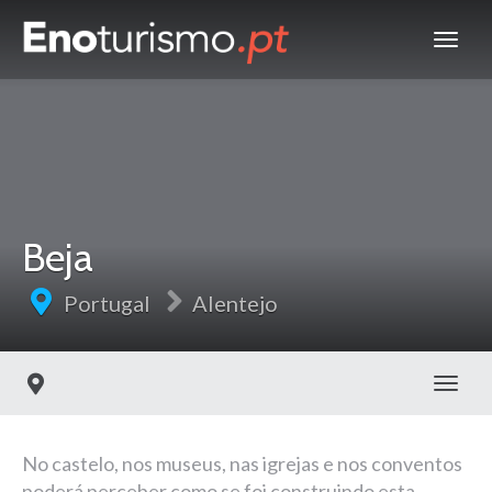
Beja
Portugal
Alentejo
Toggl
No castelo, nos museus, nas igrejas e nos conventos
poderá perceber como se foi construindo esta