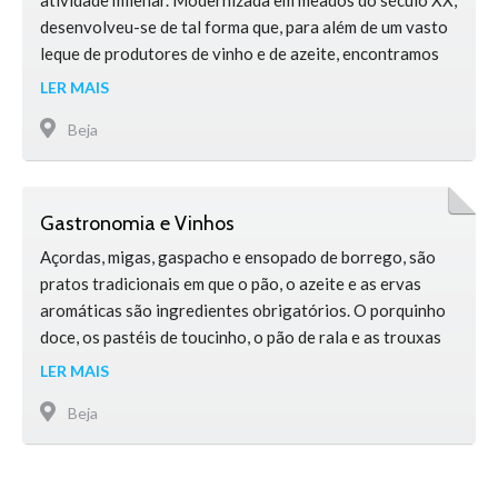
atividade milenar. Modernizada em meados do século XX,
desenvolveu-se de tal forma que, para além de um vasto
leque de produtores de vinho e de azeite, encontramos
aqui das melhores unidades do país. Existem atualmente
LER MAIS
sete produtores de vinho no concelho: Casa de Santa
Beja
Vitória, Herdade da Figueirinha, Herdade da …
Gastronomia e Vinhos
Açordas, migas, gaspacho e ensopado de borrego, são
pratos tradicionais em que o pão, o azeite e as ervas
aromáticas são ingredientes obrigatórios. O porquinho
doce, os pastéis de toucinho, o pão de rala e as trouxas
de ovos, são exemplos da doçaria conventual de
LER MAIS
excelência, cujas receitas são originárias dos antigos
Beja
conventos que aqui existiam.