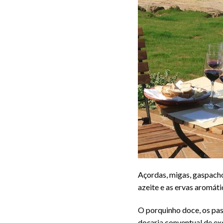
Açordas, migas, gaspacho
azeite e as ervas aromáti
O porquinho doce, os past
doçaria conventual de exc