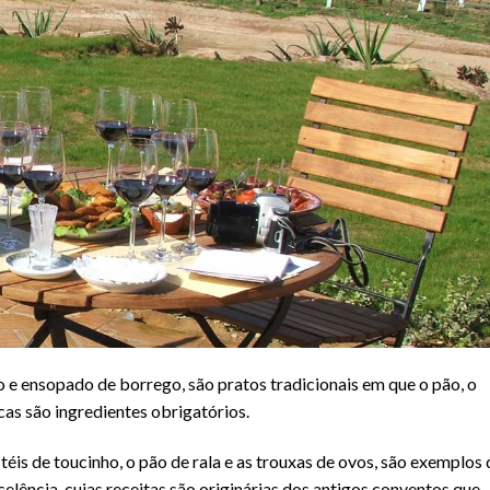
 e ensopado de borrego, são pratos tradicionais em que o pão, o
cas são ingredientes obrigatórios.
éis de toucinho, o pão de rala e as trouxas de ovos, são exemplos 
elência, cujas receitas são originárias dos antigos conventos que