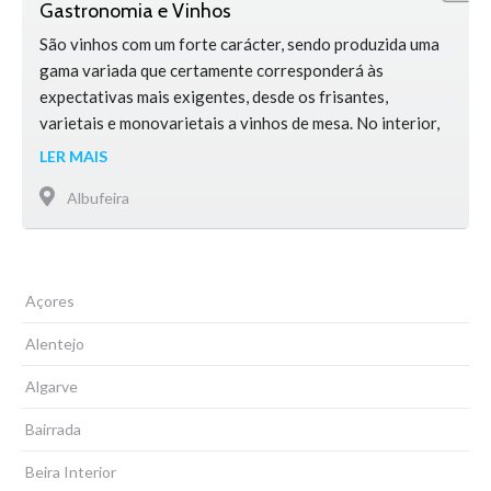
Gastronomia e Vinhos
São vinhos com um forte carácter, sendo produzida uma
gama variada que certamente corresponderá às
expectativas mais exigentes, desde os frisantes,
varietais e monovarietais a vinhos de mesa. No interior,
reinam os pratos de caça, queijo e enchidos, frutos secos
LER MAIS
e doces regionais. No litoral, o mar é a principal fonte de
Albufeira
alimento, sendo o peixe e marisco frescos as …
Açores
Alentejo
Algarve
Bairrada
Beira Interior