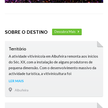
SOBRE O DESTINO
Descubra Mais
Território
A atividade vitivinícola em Albufeira remonta aos inícios
do Séc. XX, com a instalação de alguns produtores de
pequena dimensão. Com o desenvolvimento massivo da
actividade turística, a vitivinicultura foi
progressivamente abandonada em detrimento da maior e
LER MAIS
mais imediata rentabilidade obtida com o Turismo. No
Albufeira
início do Séc. XXI, retomou-se a produção de vinho em
Albufeira, através do projecto de …