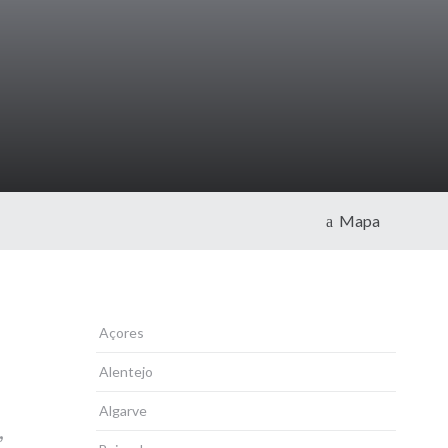
Mapa
Açores
Alentejo
Algarve
,