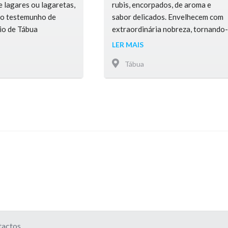
 lagares ou lagaretas,
rubis, encorpados, de aroma e
rio testemunho de
sabor delicados. Envelhecem com
io de Tábua
extraordinária nobreza, tornando-
nserindo-se,
os suaves e aveludados. Os
LER MAIS
da do relevo preenche
brancos são leves e frescos, de
Tábua
cor amarela-citrina, com aroma
suave e sabor frutado. Nesta
região beirã sobressaem o queijo
da Região Demarcada Serra da
Estrela, o cabrito assado, a
chanfana e o buxo, a broa de
milho, …
tactos