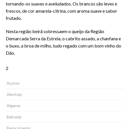
tornando-os suaves e aveludados. Os brancos são leves e
frescos, de cor amarela-citrina, com aroma suave e sabor
frutado.
Nesta região beirã sobressaem o queijo da Região
Demarcada Serra da Estrela, o cabrito assado, a chanfana e
o buxo, a broa de milho, tudo regado com um bom vinho do
Dão.
2
Açores
Alentejo
Algarve
Bairrada
Beira Interior