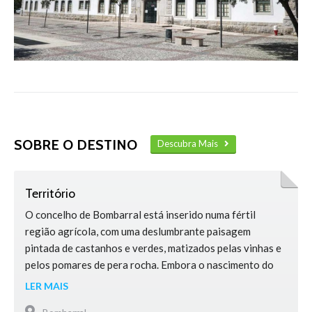
SOBRE O DESTINO
Descubra Mais
Território
O concelho de Bombarral está inserido numa fértil
região agrícola, com uma deslumbrante paisagem
pintada de castanhos e verdes, matizados pelas vinhas e
pelos pomares de pera rocha. Embora o nascimento do
concelho remonte a 29 de junho de 1914, em termos
LER MAIS
históricos existem vestígios de fixação humana no seu