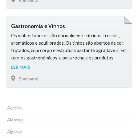
Bombarral
território desde os primórdios da pré-história. O dia 17
de agosto …
Gastronomia e Vinhos
Os vinhos brancos são normalmente citrinos, frescos,
aromáticos e equilibrados. Os tintos são abertos de cor,
frutados, com corpo e estrutura bastante agradáveis. Em
termos gastronómicos, a pera rocha e os produtos
hortícolas ocupam um lugar de destaque na cozinha
LER MAIS
tradicional, onde começa igualmente a estar em
Bombarral
evidência a confeção de pratos com carne de coelho, que
o Município promove …
Açores
Alentejo
Algarve