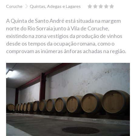
Coruche
Quintas, Adegas e Lagares
A Quinta de Santo André está situada na margem
norte do Rio Sorraia junto à Vila de Coruche,
existindo na zona vestígios da produção de vinhos
desde os tempos da ocupação romana, como o
comprovam as inúmeras ânforas achadas na região.