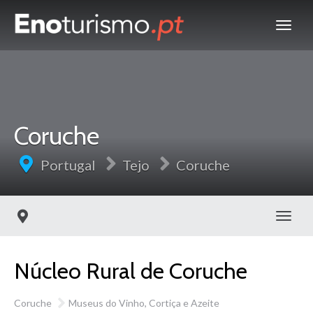
Coruche
Portugal
Tejo
Coruche
Toggl
Núcleo Rural de Coruche
Coruche
Museus do Vinho, Cortiça e Azeite