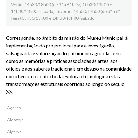
Verão: 14h30/18h00 (de 3ª a 6ª feira) 10h30/13h00 e
14h30/18h00 (sábado). Inverno: 14h30/17h00 (de 3ª a 6ª
feira) 09h30/13h00 e 14h30/17h00 (sábado)
Corresponde, no âmbito da missão do Museu Municipal, à
implementação do projeto local para a investigação,
salvaguarda e valorização do património agrícola, bem
como as memórias e práticas associadas às artes, aos
ofícios e aos saberes tradicionais em desuso na comunidade
coruchense no contexto da evolução tecnológica e das
transformações estruturais ocorridas ao longo do século
XX.
Açores
Alentejo
Algarve