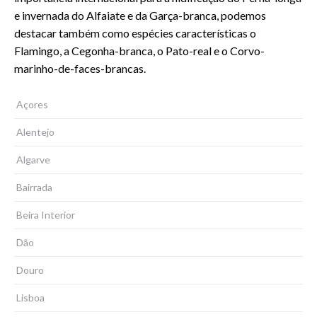
e invernada do Alfaiate e da Garça-branca, podemos
destacar também como espécies características o
Flamingo, a Cegonha-branca, o Pato-real e o Corvo-
marinho-de-faces-brancas.
Açores
Alentejo
Algarve
Bairrada
Beira Interior
Dão
Douro
Lisboa