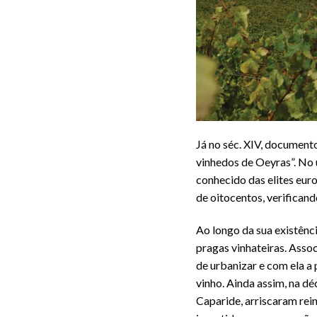
Já no séc. XIV, document
vinhedos de Oeyras”. No ú
conhecido das elites eur
de oitocentos, verificand
Ao longo da sua existênc
pragas vinhateiras. Asso
de urbanizar e com ela a 
vinho. Ainda assim, na d
Caparide, arriscaram rei