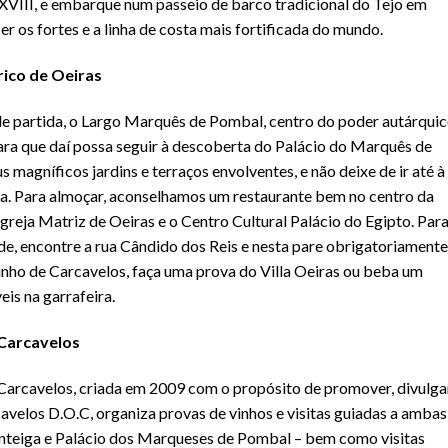
 XVIII, e embarque num passeio de barco tradicional do Tejo em
er os fortes e a linha de costa mais fortificada do mundo.
rico de Oeiras
e partida, o Largo Marquês de Pombal, centro do poder autárqui
ara que daí possa seguir à descoberta do Palácio do Marquês de
 magníficos jardins e terraços envolventes, e não deixe de ir até à
a. Para almoçar, aconselhamos um restaurante bem no centro da
a Igreja Matriz de Oeiras e o Centro Cultural Palácio do Egipto. Par
de, encontre a rua Cândido dos Reis e nesta pare obrigatoriamente
Vinho de Carcavelos, faça uma prova do Villa Oeiras ou beba um
eis na garrafeira.
 Carcavelos
Carcavelos, criada em 2009 com o propósito de promover, divulga
cavelos D.O.C, organiza provas de vinhos e visitas guiadas a ambas
nteiga e Palácio dos Marqueses de Pombal – bem como visitas