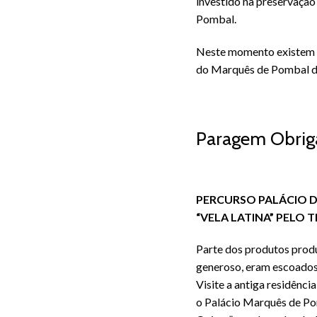
investido na preservação
Pombal.
Neste momento existem do
do Marquês de Pombal de
Paragem Obriga
PERCURSO PALÁCIO D
“VELA LATINA” PELO 
Parte dos produtos prod
generoso, eram escoados
Visite a antiga residênci
o Palácio Marquês de Po