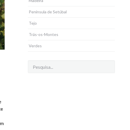
Madeira
Península de Setúbal
Tejo
Trás-os-Montes
Verdes
e
te
em