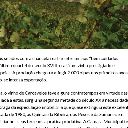
os selados com a chancela real se referiam aos “bem cuidados
ltimo quartel do século XVIII, era já um vinho prestigiado e
opeias. A produção chegou a atingir 3.000 pipas nos primeiros anos
o-se intensa exportação.
ia, o vinho de Carcavelos teve alguns contratempos em virtude das
ciada a estas, surgiu na segunda metade do século XX a necessidad
praga da especulação imobiliária que quase extinguiu este excelen
écada de 1980, as Quintas da Ribeira, dos Pesos e da Samarra, em
niciar nos seus terrenos a prática produtiva. A Câmara Municipal t