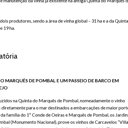
 e manutenção da vinha já existente na antiga Quinta do Marquês 
is produtores, sendo a área de vinha global – 31 ha e a da Quint
 19 ha.
tória
O MARQUÊS DE POMBAL E UM PASSEIO DE BARCO EM
TEJO
uzidos na Quinta do Marquês de Pombal, nomeadamente o vinho
 diretamente para o mar destinados a embarcações de maior port
a da família do 1º Conde de Oeiras e Marquês de Pombal, os Jardin
mbal (Monumento Nacional), prove os vinhos de Carcavelos “Vill