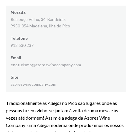
Morada
Rua poço Velho, 34, Bandeiras
9950-054 Madalena, Ilha do Pico
Telefone
912 530 237
Email
enoturismo@azoreswinecompany.com
Site
azoreswinecompany.com
Tradicionalmente as
Adegas
no Pico são lugares onde as
pessoas fazem vinho, se juntam à volta de uma mesa e às
vezes até dormem! Assim é a adega da Azores Wine
Company: uma
Adega
moderna onde produzimos os nossos