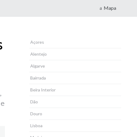
Mapa
s
Açores
Alentejo
Algarve
Bairrada
Beira Interior
,
de
Dão
Douro
Lisboa