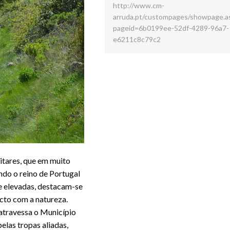
http://www.cm-
arruda.pt/custompages/showpage.a
pageid=6b0199ee-52df-4289-96a7-
e6211c8c79c2
itares, que em muito
ndo o reino de Portugal
e elevadas, destacam-se
cto com a natureza.
 atravessa o Município
elas tropas aliadas,