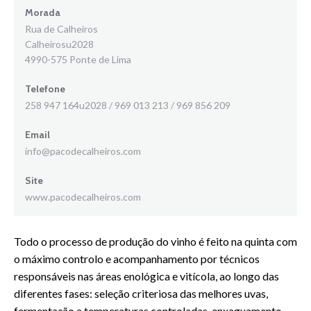
Morada
Rua de Calheiros
Calheirosu2028
4990-575 Ponte de Lima
Telefone
258 947 164u2028 / 969 013 213 / 969 856 209
Email
info@pacodecalheiros.com
Site
www.pacodecalheiros.com
Todo o processo de produção do vinho é feito na quinta com
o máximo controlo e acompanhamento por técnicos
responsáveis nas áreas enológica e vitícola, ao longo das
diferentes fases: seleção criteriosa das melhores uvas,
fermentação a temperaturas controladas, enxaguamento,