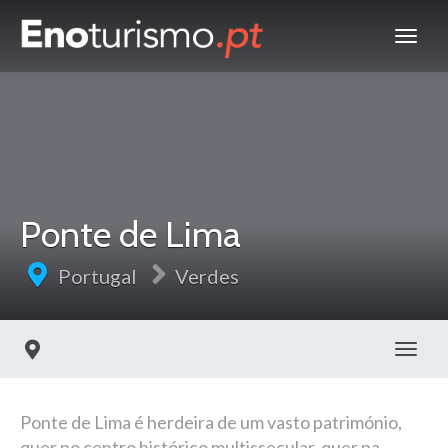
Ponte de Lima
Portugal
Verdes
Toggl
Ponte de Lima é herdeira de um vasto património,
quer no centro histórico multissecular, quer na