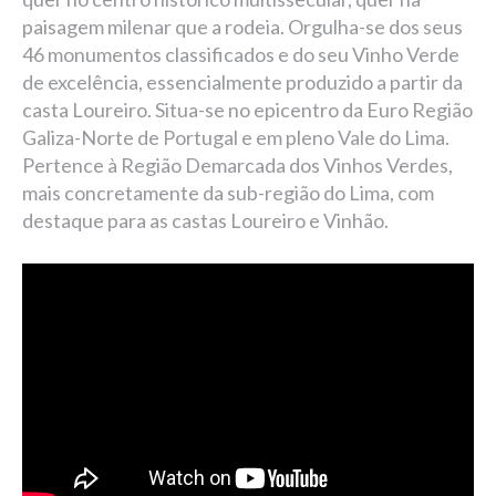
paisagem milenar que a rodeia. Orgulha-se dos seus
46 monumentos classificados e do seu Vinho Verde
de excelência, essencialmente produzido a partir da
casta Loureiro. Situa-se no epicentro da Euro Região
Galiza-Norte de Portugal e em pleno Vale do Lima.
Pertence à Região Demarcada dos Vinhos Verdes,
mais concretamente da sub-região do Lima, com
destaque para as castas Loureiro e Vinhão.