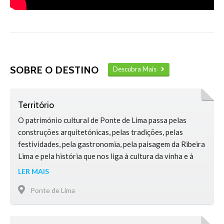
SOBRE O DESTINO
Descubra Mais
Território
O património cultural de Ponte de Lima passa pelas
construções arquitetónicas, pelas tradições, pelas
festividades, pela gastronomia, pela paisagem da Ribeira
Lima e pela história que nos liga à cultura da vinha e à
produção de vinho desde tempos imemoriais, numa
LER MAIS
simbiose perfeita entre o mundo rural e o mundo urbano.
Ponte de Lima
Todo esse património faz deste concelho um lugar ímpar
…