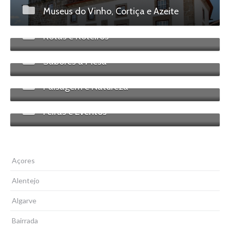
Museus do Vinho, Cortiça e Azeite
Rotas e Roteiros
Sabores à Mesa
Paisagem e Natureza
Feiras e Eventos
Açores
Alentejo
Algarve
Bairrada