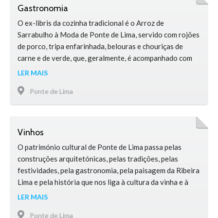
Gastronomia
O ex-libris da cozinha tradicional é o Arroz de
Sarrabulho à Moda de Ponte de Lima, servido com rojões
de porco, tripa enfarinhada, belouras e chouriças de
carne e de verde, que, geralmente, é acompanhado com
Vinho Verde tinto da casta Vinhão. A lampreia do rio
LER MAIS
Lima também é muito apreciada, bem como o bacalhau de
Ponte de Lima
cebolada. Também merecem destaque …
Vinhos
O património cultural de Ponte de Lima passa pelas
construções arquitetónicas, pelas tradições, pelas
festividades, pela gastronomia, pela paisagem da Ribeira
Lima e pela história que nos liga à cultura da vinha e à
produção de vinho desde tempos imemoriais, numa
LER MAIS
simbiose perfeita entre o mundo rural e o mundo urbano.
Ponte de Lima
Todo esse património faz deste concelho um lugar ímpar