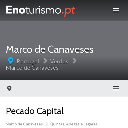
Marco de Canaveses
Portugal
Verdes
Marco de Canaveses
Toggl
Pecado Capital
Marco de Canaveses
Quintas, Adegas e Lagares