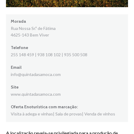
Morada
Rua Nossa Sr.ª de Fátima
4625-143 Bem Viver
Telefone
255 148 459 | 938 108 102 | 935 500 508
Email
info@quintadasamoca.com
Site
www.quintadasamoca.com
Oferta Enoturística com marcação:
Visita à adega e vinhas| Sala de provas| Venda de vinhos
A localização revela-se privilegiada para a produção de