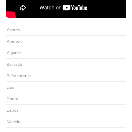
Açores
Alentejo
Algarve
Bairrada
Beira Interior
Dão
Douro
Lisboa
Madeira