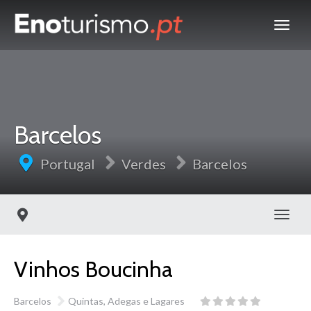
Barcelos
Portugal
Verdes
Barcelos
Toggl
Vinhos Boucinha
Barcelos
Quintas, Adegas e Lagares