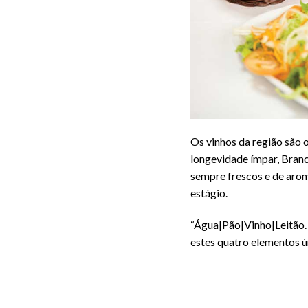
Os vinhos da região são o
longevidade ímpar, Branc
sempre frescos e de aro
estágio.
“Água|Pão|Vinho|Leitão.
estes quatro elementos 