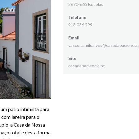
2670-665 Bucelas
Telefone
918 036 299
Email
vasco.camiloalves@casadapaciencia.
Site
casadapaciencia.pt
um pátio intimista para
 com lareira para o
Duplo, a Casa da Nossa
paço total e desta forma