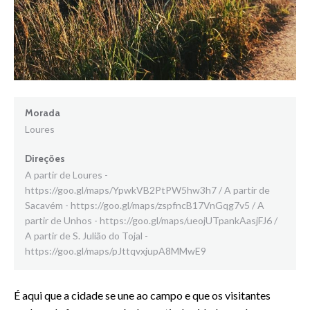
Morada
Loures
Direções
A partir de Loures -
https://goo.gl/maps/YpwkVB2PtPW5hw3h7 / A partir de
Sacavém - https://goo.gl/maps/zspfncB17VnGqg7v5 / A
partir de Unhos - https://goo.gl/maps/ueojUTpankAasjFJ6 /
A partir de S. Julião do Tojal -
https://goo.gl/maps/pJttqvxjupA8MMwE9
É aqui que a cidade se une ao campo e que os visitantes