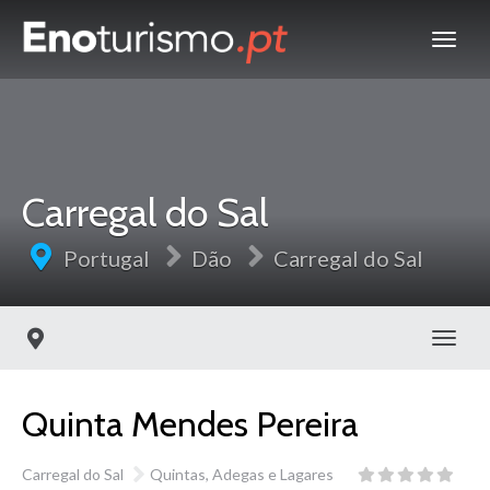
Carregal do Sal
Portugal
Dão
Carregal do Sal
Toggl
Quinta Mendes Pereira
Carregal do Sal
Quintas, Adegas e Lagares